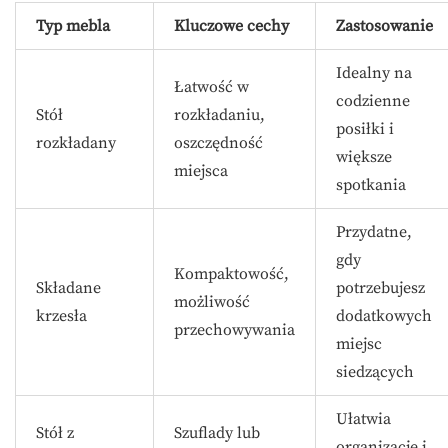
Typ mebla
Kluczowe cechy
Zastosowanie
Idealny na
Łatwość w
codzienne
Stół
rozkładaniu,
posiłki i
rozkładany
oszczędność
większe
miejsca
spotkania
Przydatne,
gdy
Kompaktowość,
Składane
potrzebujesz
możliwość
krzesła
dodatkowych
przechowywania
miejsc
siedzących
Ułatwia
Stół z
Szuflady lub
organizację i