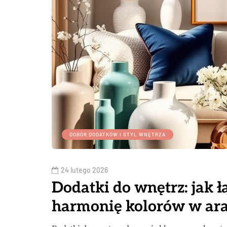
DOBÓR DODATKÓW I STYL WNĘTRZA
24 lutego 2026
Dodatki do wnętrz: jak łą
harmonię kolorów w ara