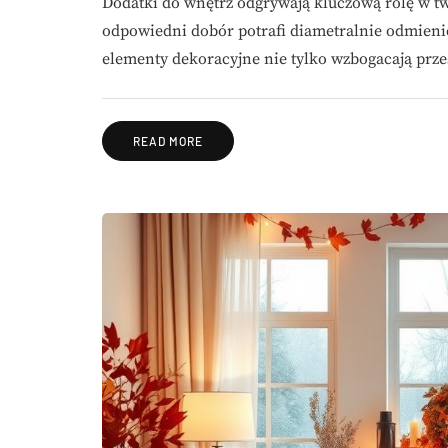
Dodatki do wnętrz odgrywają kluczową rolę w tw
odpowiedni dobór potrafi diametralnie odmieni
elementy dekoracyjne nie tylko wzbogacają prze
READ MORE