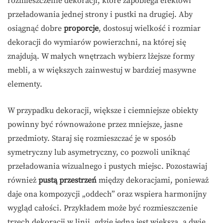
rozmieszczenie dekoracji, które zapobiega efektowi
przeładowania jednej strony i pustki na drugiej. Aby
osiągnąć dobre
proporcje
, dostosuj wielkość i rozmiar
dekoracji do wymiarów powierzchni, na której się
znajdują. W małych wnętrzach wybierz lżejsze formy
mebli, a w większych zainwestuj w bardziej masywne
elementy.
W przypadku dekoracji, większe i ciemniejsze obiekty
powinny być równoważone przez mniejsze, jasne
przedmioty. Staraj się rozmieszczać je w sposób
symetryczny lub asymetryczny, co pozwoli uniknąć
przeładowania wizualnego i pustych miejsc. Pozostawiaj
również
pustą przestrzeń
między dekoracjami, ponieważ
daje ona kompozycji „oddech” oraz wspiera harmonijny
wygląd całości. Przykładem może być rozmieszczenie
trzech dekoracji w linii, gdzie jedna jest większa, a dwie