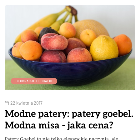
DEKORACJE I DODATKI
22 kwietnia 2017
Modne patery: patery goebel.
Modna misa - jaka cena?
Patery Goebel to nie tylko eleganckie naczynia, ale