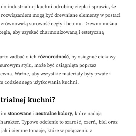
industrialnej kuchni odrobinę ciepła i sprawia, że
nym rozwiązaniem mogą być drewniane elementy w postaci
tóre zrównoważą surowość cegły i betonu. Drewno można
y cegła, aby uzyskać zharmonizowaną i estetyczną
arto zadbać o ich
różnorodność
, by osiągnąć ciekawy
 surowym stylu, może być osiągnięta poprzez
rewna. Ważne, aby wszystkie materiały były trwałe i
rtu codziennego użytkowania kuchni.
trialnej kuchni?
tkim
stonowane
i
neutralne kolory
, które nadają
harakter. Typowe odcienie to szarość, czerń, biel oraz
jak i ciemne tonacje, które w połączeniu z