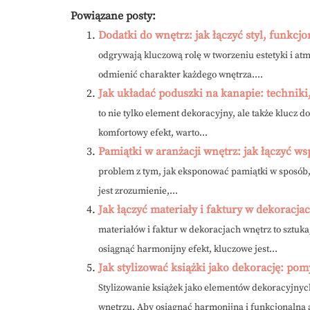
Powiązane posty:
Dodatki do wnętrz: jak łączyć styl, funkc
odgrywają kluczową rolę w tworzeniu estetyki i at
odmienić charakter każdego wnętrza....
Jak układać poduszki na kanapie: techniki
to nie tylko element dekoracyjny, ale także klucz d
komfortowy efekt, warto...
Pamiątki w aranżacji wnętrz: jak łączyć ws
problem z tym, jak eksponować pamiątki w sposób, 
jest zrozumienie,...
Jak łączyć materiały i faktury w dekoracj
materiałów i faktur w dekoracjach wnętrz to sztuk
osiągnąć harmonijny efekt, kluczowe jest...
Jak stylizować książki jako dekorację: po
Stylizowanie książek jako elementów dekoracyjnyc
wnętrzu. Aby osiągnąć harmonijną i funkcjonalną a