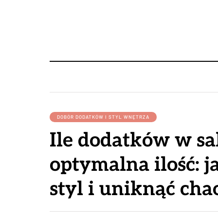
DOBÓR DODATKÓW I STYL WNĘTRZA
Ile dodatków w sa
optymalna ilość: 
styl i uniknąć cha