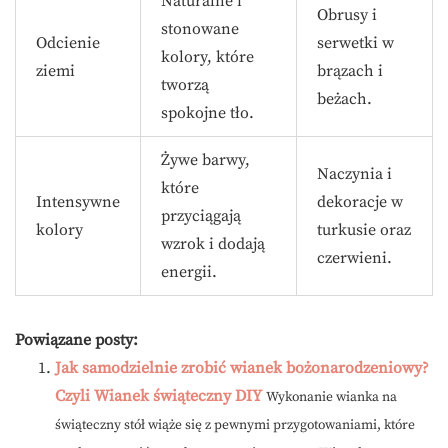
Naturalne i
Obrusy i
stonowane
Odcienie
serwetki w
kolory, które
ziemi
brązach i
tworzą
beżach.
spokojne tło.
Żywe barwy,
Naczynia i
które
Intensywne
dekoracje w
przyciągają
kolory
turkusie oraz
wzrok i dodają
czerwieni.
energii.
Powiązane posty:
Jak samodzielnie zrobić wianek bożonarodzeniowy?
Czyli Wianek świąteczny DIY
Wykonanie wianka na
świąteczny stół wiąże się z pewnymi przygotowaniami, które