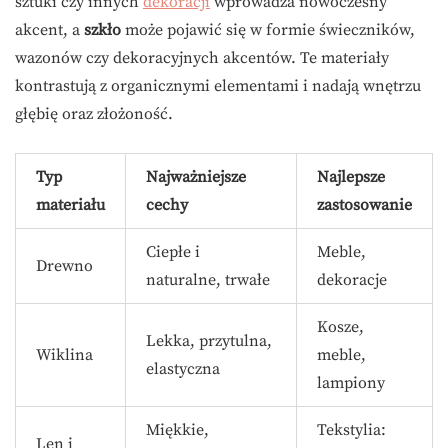
sztuki czy innych
dekoracji
wprowadza nowoczesny
akcent, a
szkło
może pojawić się w formie świeczników,
wazonów czy dekoracyjnych akcentów. Te materiały
kontrastują z organicznymi elementami i nadają wnętrzu
głębię oraz złożoność.
Typ
Najważniejsze
Najlepsze
materiału
cechy
zastosowanie
Ciepłe i
Meble,
Drewno
naturalne, trwałe
dekoracje
Kosze,
Lekka, przytulna,
Wiklina
meble,
elastyczna
lampiony
Miękkie,
Tekstylia:
Len i