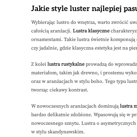
Jakie style luster najlepiej p
Wybierając lustro do wnętrza, warto zwrócić uw
całością aranżacji.
Lustra klasyczne
charakteryz
ornamentami. Takie lustra świetnie komponują s
czy jadalnie, gdzie klasyczna estetyka jest na pi
Z kolei
lustra rustykalne
prowadzą do wprowadzen
materiałom, takim jak drewno, i prostemu wyko
oraz w aranżacjach w stylu boho. Tego typu lu
tworząc ciekawy kontrast.
W nowoczesnych aranżacjach dominują
lustra 
bardzo delikatnie zdobione. Wpasowują się w prz
nowoczesnego sznytu. Lustra o asymetrycznych 
w stylu skandynawskim.