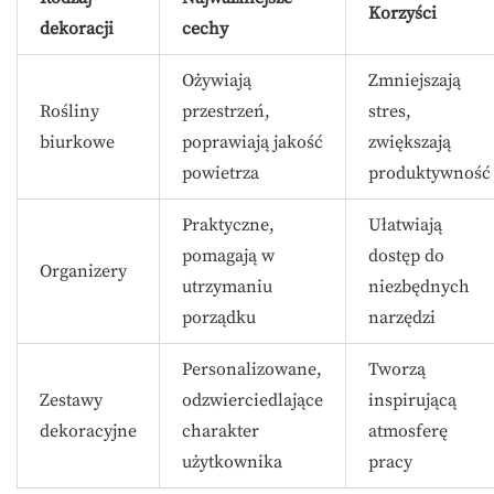
Korzyści
dekoracji
cechy
Ożywiają
Zmniejszają
Rośliny
przestrzeń,
stres,
biurkowe
poprawiają jakość
zwiększają
powietrza
produktywność
Praktyczne,
Ułatwiają
pomagają w
dostęp do
Organizery
utrzymaniu
niezbędnych
porządku
narzędzi
Personalizowane,
Tworzą
Zestawy
odzwierciedlające
inspirującą
dekoracyjne
charakter
atmosferę
użytkownika
pracy