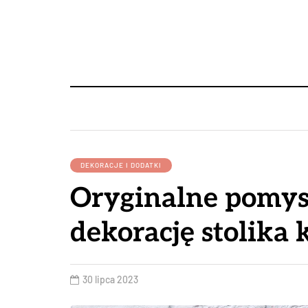
DEKORACJE I DODATKI
Oryginalne pomys
dekorację stolik
30 lipca 2023