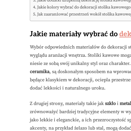
Jakie dodatki uzupełnią dekorację stolika kawoweg
Jakie kolory wybrać do dekoracji stolika kawowego
Jak zaaranżować przestrzeń wokół stolika kawowe
Jakie materiały wybrać do
dek
Wybór odpowiednich materiałów do dekoracji s
wyglądu aranżacji wnętrza. Stoliki kawowe mog
niesie ze sobą swój unikalny styl oraz charakter
ceramika
, są doskonałym sposobem na wprowadz
będące klasykiem w dekoracji, ociepla przestrze
dodać lekkości i naturalnego uroku.
Z drugiej strony, materiały takie jak
szkło
i
meta
zrównoważyć bardziej tradycyjne elementy w wyst
jako lekkie i eleganckie, a ich przezroczystość 
akcenty, na przykład żelazo lub stal, mogą dodać