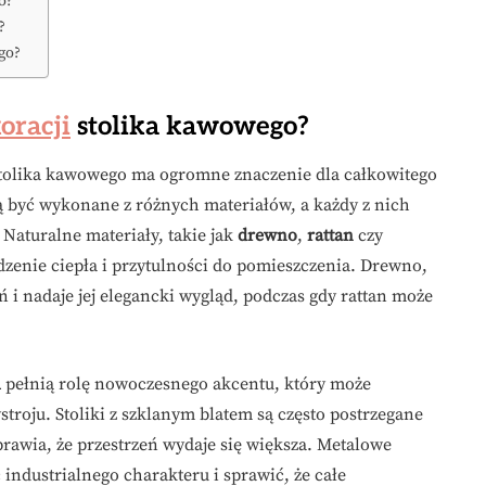
o?
?
go?
oracji
stolika kawowego?
tolika kawowego ma ogromne znaczenie dla całkowitego
ą być wykonane z różnych materiałów, a każdy z nich
. Naturalne materiały, takie jak
drewno
,
rattan
czy
enie ciepła i przytulności do pomieszczenia. Drewno,
ń i nadaje jej elegancki wygląd, podczas gdy rattan może
l
pełnią rolę nowoczesnego akcentu, który może
roju. Stoliki z szklanym blatem są często postrzegane
sprawia, że przestrzeń wydaje się większa. Metalowe
 industrialnego charakteru i sprawić, że całe