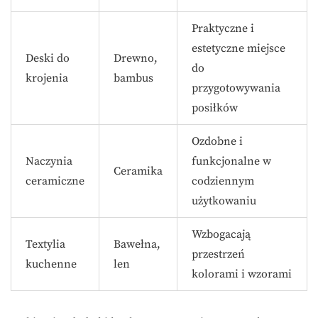
Praktyczne i
estetyczne miejsce
Deski do
Drewno,
do
krojenia
bambus
przygotowywania
posiłków
Ozdobne i
Naczynia
funkcjonalne w
Ceramika
ceramiczne
codziennym
użytkowaniu
Wzbogacają
Textylia
Bawełna,
przestrzeń
kuchenne
len
kolorami i wzorami