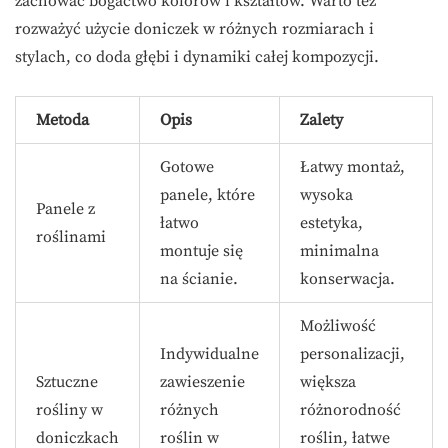
zachować bogactwo kolorów i kształtów. Warto też
rozważyć użycie doniczek w różnych rozmiarach i
stylach, co doda głębi i dynamiki całej kompozycji.
Metoda
Opis
Zalety
Gotowe
Łatwy montaż,
panele, które
wysoka
Panele z
łatwo
estetyka,
roślinami
montuje się
minimalna
na ścianie.
konserwacja.
Możliwość
Indywidualne
personalizacji,
Sztuczne
zawieszenie
większa
rośliny w
różnych
różnorodność
doniczkach
roślin w
roślin, łatwe