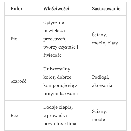
Kolor
Właściwości
Zastosowanie
Optycznie
powiększa
Ściany,
Biel
przestrzeń,
meble, blaty
tworzy czystość i
świeżość
Uniwersalny
kolor, dobrze
Podłogi,
Szarość
komponuje się z
akcesoria
innymi barwami
Dodaje ciepła,
Ściany,
Beż
wprowadza
meble
przytulny klimat