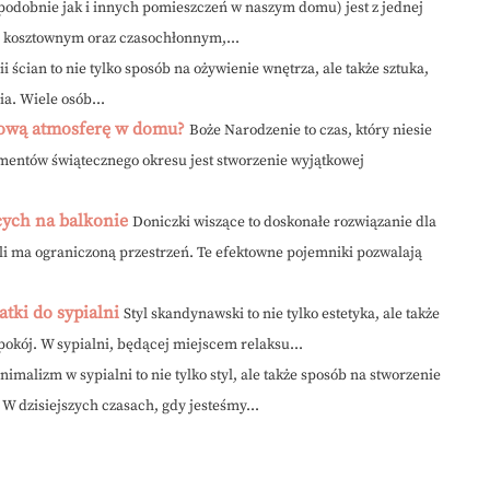
podobnie jak i innych pomieszczeń w naszym domu) jest z jednej
 kosztownym oraz czasochłonnym,...
i ścian to nie tylko sposób na ożywienie wnętrza, ale także sztuka,
a. Wiele osób...
iową atmosferę w domu?
Boże Narodzenie to czas, który niesie
ementów świątecznego okresu jest stworzenie wyjątkowej
cych na balkonie
Doniczki wiszące to doskonałe rozwiązanie dla
śli ma ograniczoną przestrzeń. Te efektowne pojemniki pozwalają
tki do sypialni
Styl skandynawski to nie tylko estetyka, ale także
 spokój. W sypialni, będącej miejscem relaksu...
nimalizm w sypialni to nie tylko styl, ale także sposób na stworzenie
 W dzisiejszych czasach, gdy jesteśmy...