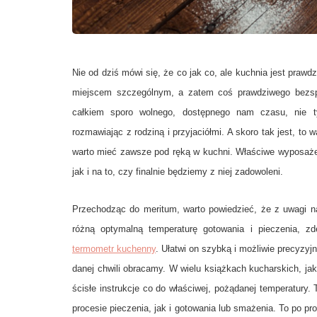
Nie od dziś mówi się, że co jak co, ale kuchnia jest pra
miejscem szczególnym, a zatem coś prawdziwego bezspr
całkiem sporo wolnego, dostępnego nam czasu, nie tyl
rozmawiając z rodziną i przyjaciółmi. A skoro tak jest, to 
warto mieć zawsze pod ręką w kuchni. Właściwe wyposażen
jak i na to, czy finalnie będziemy z niej zadowoleni.
Przechodząc do meritum, warto powiedzieć, że z uwagi n
różną optymalną temperaturę gotowania i pieczenia, z
termometr kuchenny
. Ułatwi on szybką i możliwie precyzyj
danej chwili obracamy. W wielu książkach kucharskich, jak
ścisłe instrukcje co do właściwej, pożądanej temperatur
procesie pieczenia, jak i gotowania lub smażenia. To po pro