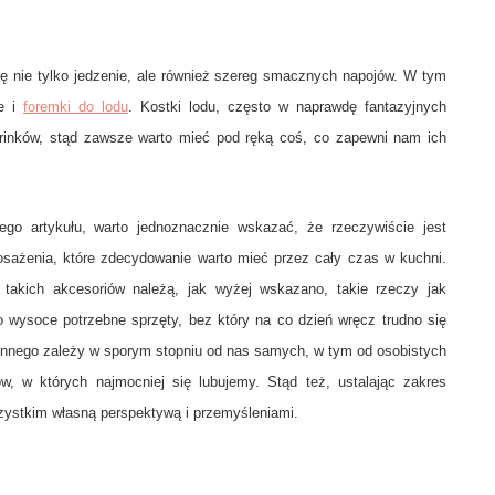
ę nie tylko jedzenie, ale również szereg smacznych napojów. W tym
le i
foremki do lodu
. Kostki lodu, często w naprawdę fantazyjnych
drinków, stąd zawsze warto mieć pod ręką coś, co zapewni nam ich
o artykułu, warto jednoznacznie wskazać, że rzeczywiście jest
osażenia, które zdecydowanie warto mieć przez cały czas w kuchni.
takich akcesoriów należą, jak wyżej wskazano, takie rzeczy jak
o wysoce potrzebne sprzęty, bez który na co dzień wręcz trudno się
ennego zależy w sporym stopniu od nas samych, w tym od osobistych
ów, w których najmocniej się lubujemy. Stąd też, ustalając zakres
zystkim własną perspektywą i przemyśleniami.