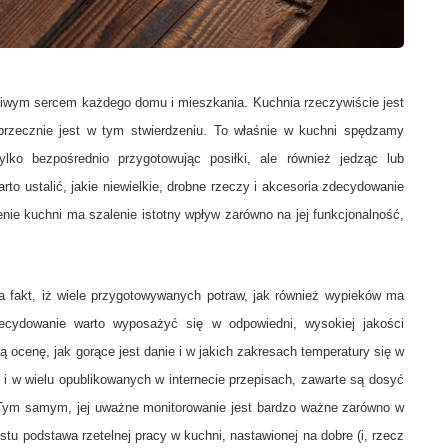
wdziwym sercem każdego domu i mieszkania. Kuchnia rzeczywiście jest
zecznie jest w tym stwierdzeniu. To właśnie w kuchni spędzamy
ko bezpośrednio przygotowując posiłki, ale również jedząc lub
warto ustalić, jakie niewielkie, drobne rzeczy i akcesoria zdecydowanie
ie kuchni ma szalenie istotny wpływ zarówno na jej funkcjonalność,
a fakt, iż wiele przygotowywanych potraw, jak również wypieków ma
decydowanie warto wyposażyć się w odpowiedni, wysokiej jakości
ną ocenę, jak gorące jest danie i w jakich zakresach temperatury się w
 i w wielu opublikowanych w internecie przepisach, zawarte są dosyć
y. Tym samym, jej uważne monitorowanie jest bardzo ważne zarówno w
stu podstawa rzetelnej pracy w kuchni, nastawionej na dobre (i, rzecz