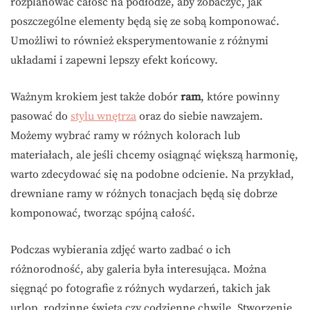
rozplanować całość na podłodze, aby zobaczyć, jak
poszczególne elementy będą się ze sobą komponować.
Umożliwi to również eksperymentowanie z różnymi
układami i zapewni lepszy efekt końcowy.
Ważnym krokiem jest także dobór
ram
, które powinny
pasować do
stylu wnętrza
oraz do siebie nawzajem.
Możemy wybrać ramy w różnych kolorach lub
materiałach, ale jeśli chcemy osiągnąć większą harmonię,
warto zdecydować się na podobne odcienie. Na przykład,
drewniane ramy w różnych tonacjach będą się dobrze
komponować, tworząc spójną całość.
Podczas wybierania zdjęć warto zadbać o ich
różnorodność, aby galeria była interesująca. Można
sięgnąć po fotografie z różnych wydarzeń, takich jak
urlop, rodzinne święta czy codzienne chwile. Stworzenie