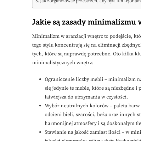
Jak zorganizować przestrzeń, aby była funkcjonaln
Jakie są zasady minimalizmu 
Minimalizm w aranżacji wnętrz to podejście, któ
tego stylu koncentrują się na eliminacji zbędn
tych, które są naprawdę potrzebne. Oto kilka k
minimalistycznych wnętrz:
Ograniczenie liczby mebli – minimalizm n
się jedynie te meble, które są niezbędne i 
łatwiejsza do utrzymania w czystości.
Wybór neutralnych kolorów – paleta barw 
odcieni bieli, szarości, beżu oraz innych
harmonijnej atmosfery i są doskonałym t
Stawianie na jakość zamiast ilości – w mini
jakości elementów, niż na dużą liczbę nis