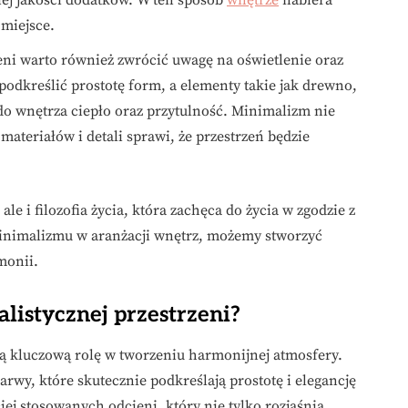
 miejsce.
eni warto również zwrócić uwagę na oświetlenie oraz
odkreślić prostotę form, a elementy takie jak drewno,
o wnętrza ciepło oraz przytulność. Minimalizm nie
ateriałów i detali sprawi, że przestrzeń będzie
ale i filozofia życia, która zachęca do życia w zgodzie z
 minimalizmu w aranżacji wnętrz, możemy stworzyć
monii.
listycznej przestrzeni?
ą kluczową rolę w tworzeniu harmonijnej atmosfery.
wy, które skutecznie podkreślają prostotę i elegancję
ciej stosowanych odcieni, który nie tylko rozjaśnia