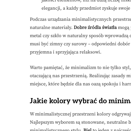
elegancji, a każdy przedmiot zyskuje swoje
Podczas urządzania minimalistycznych przestrz
naturalne materiały.
Dobre źródła światła
mogą p
metal czy szkło w naturalny sposób wprowadzą d
musi być zimny czy surowy – odpowiedni dobór m
przyjemna i sprzyjająca relaksowi.
Warto pamiętać, że minimalizm to nie tylko styl, 
otaczającą nas przestrzenią. Realizując zasady
miejsce, które będzie dla nas oazą spokoju i har
Jakie kolory wybrać do minima
W minimalistycznej przestrzeni kolory odgrywaj
Najlepszym wyborem są stonowane, neutralne bar
minimalistycznego stylu.
Biel
to jeden z najczęś