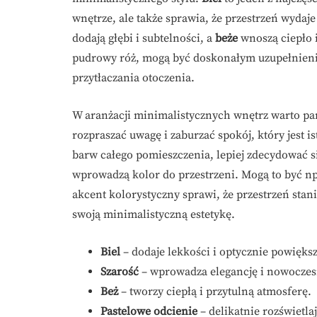
wnętrze, ale także sprawia, że przestrzeń wydaj
dodają głębi i subtelności, a
beże
wnoszą ciepło i
pudrowy róż, mogą być doskonałym uzupełnieni
przytłaczania otoczenia.
W aranżacji minimalistycznych wnętrz warto pa
rozpraszać uwagę i zaburzać spokój, który jest i
barw całego pomieszczenia, lepiej zdecydować 
wprowadzą kolor do przestrzeni. Mogą to być np.
akcent kolorystyczny sprawi, że przestrzeń stani
swoją minimalistyczną estetykę.
Biel
– dodaje lekkości i optycznie powięks
Szarość
– wprowadza elegancję i nowoczes
Beż
– tworzy ciepłą i przytulną atmosferę.
Pastelowe odcienie
– delikatnie rozświetl