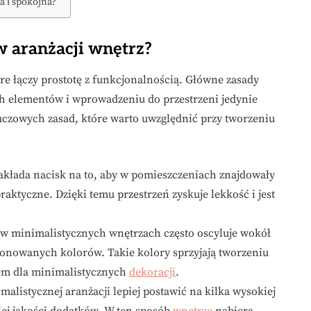
a i spokojna?
w aranżacji wnętrz?
re łączy prostotę z funkcjonalnością. Główne zasady
ych elementów i wprowadzeniu do przestrzeni jedynie
luczowych zasad, które warto uwzględnić przy tworzeniu
akłada nacisk na to, aby w pomieszczeniach znajdowały
praktyczne. Dzięki temu przestrzeń zyskuje lekkość i jest
w minimalistycznych wnętrzach często oscyluje wokół
 stonowanych kolorów. Takie kolory sprzyjają tworzeniu
łem dla minimalistycznych
dekoracji
.
malistycznej aranżacji lepiej postawić na kilka wysokiej
kiej jakości dodatków. W ten sposób
wnętrze
nabiera