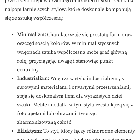
przestrzeni niepowtarzalnego charakteru i stylu. Oto kilka
najpopularniejszych stylów, które doskonale komponują
się ze sztuką współczesną:
Minimalizm:
Charakteryzuje się prostotą form oraz
oszczędnością kolorów. W minimalistycznych
wnętrzach sztuka współczesna może grać główną
rolę, przyciągając uwagę i stanowiąc punkt
centralny.
Industrializm:
Wnętrza w stylu industrialnym, z
surowymi materiałami i otwartymi przestrzeniami,
stają się doskonałym tłem dla wyrazistych dzieł
sztuki. Meble i dodatki w tym stylu często łączą się z
fototapetami lub obrazami, tworząc
zharmonizowaną całość.
Eklektyzm:
To styl, który łączy różnorodne elementy
z różnych epok i stylów. Dzieła sztuki współczesnej