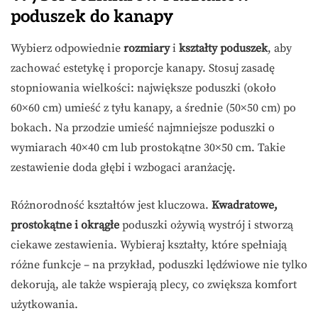
poduszek do kanapy
Wybierz odpowiednie
rozmiary
i
kształty poduszek
, aby
zachować estetykę i proporcje kanapy. Stosuj zasadę
stopniowania wielkości: największe poduszki (około
60×60 cm) umieść z tyłu kanapy, a średnie (50×50 cm) po
bokach. Na przodzie umieść najmniejsze poduszki o
wymiarach 40×40 cm lub prostokątne 30×50 cm. Takie
zestawienie doda głębi i wzbogaci aranżację.
Różnorodność kształtów jest kluczowa.
Kwadratowe,
prostokątne i okrągłe
poduszki ożywią wystrój i stworzą
ciekawe zestawienia. Wybieraj kształty, które spełniają
różne funkcje – na przykład, poduszki lędźwiowe nie tylko
dekorują, ale także wspierają plecy, co zwiększa komfort
użytkowania.