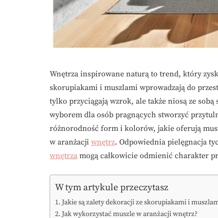
Wnętrza inspirowane naturą to trend, który zysk
skorupiakami i muszlami wprowadzają do przest
tylko przyciągają wzrok, ale także niosą ze sobą
wyborem dla osób pragnących stworzyć przytuln
różnorodność form i kolorów, jakie oferują musz
w aranżacji
wnętrz
. Odpowiednia pielęgnacja t
wnętrza
mogą całkowicie odmienić charakter prze
W tym artykule przeczytasz
Jakie są zalety dekoracji ze skorupiakami i muszla
Jak wykorzystać muszle w aranżacji wnętrz?