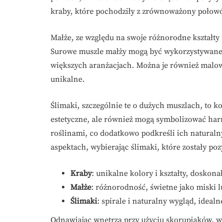
kraby, które pochodziły z zrównoważony połow
Małże, ze względu na swoje różnorodne kształty 
Surowe muszle małży mogą być wykorzystywane 
większych aranżacjach. Można je również malowa
unikalne.
Ślimaki, szczególnie te o dużych muszlach, to ko
estetyczne, ale również mogą symbolizować har
roślinami, co dodatkowo podkreśli ich naturaln
aspektach, wybierając ślimaki, które zostały po
Kraby
: unikalne kolory i kształty, dosko
Małże
: różnorodność, świetne jako miski 
Ślimaki
: spirale i naturalny wygląd, ideal
Odnawiając wnętrza przy użyciu skorupiaków, 