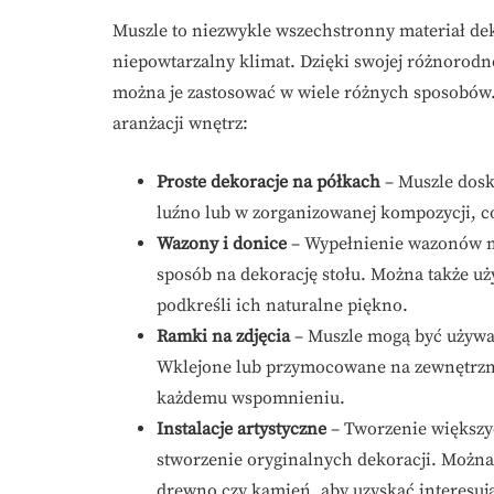
Muszle to niezwykle wszechstronny materiał de
niepowtarzalny klimat. Dzięki swojej różnorodn
można je zastosować w wiele różnych sposobów.
aranżacji wnętrz:
Proste dekoracje na półkach
– Muszle dosk
luźno lub w zorganizowanej kompozycji, co
Wazony i donice
– Wypełnienie wazonów mu
sposób na dekorację stołu. Można także u
podkreśli ich naturalne piękno.
Ramki na zdjęcia
– Muszle mogą być używa
Wklejone lub przymocowane na zewnętrzne
każdemu wspomnieniu.
Instalacje artystyczne
– Tworzenie większy
stworzenie oryginalnych dekoracji. Można 
drewno czy kamień, aby uzyskać interesują