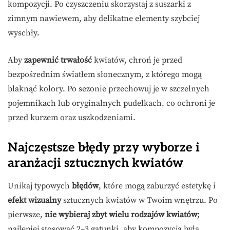
kompozycji. Po czyszczeniu skorzystaj z suszarki z
zimnym nawiewem, aby delikatne elementy szybciej
wyschły.
Aby
zapewnić trwałość
kwiatów, chroń je przed
bezpośrednim światłem słonecznym, z którego mogą
blaknąć kolory. Po sezonie przechowuj je w szczelnych
pojemnikach lub oryginalnych pudełkach, co ochroni je
przed kurzem oraz uszkodzeniami.
Najczęstsze błędy przy wyborze i
aranżacji sztucznych kwiatów
Unikaj typowych
błędów
, które mogą zaburzyć estetykę i
efekt wizualny
sztucznych kwiatów w Twoim wnętrzu. Po
pierwsze,
nie wybieraj zbyt wielu rodzajów kwiatów
;
najlepiej stosować 2–3 gatunki, aby kompozycja była