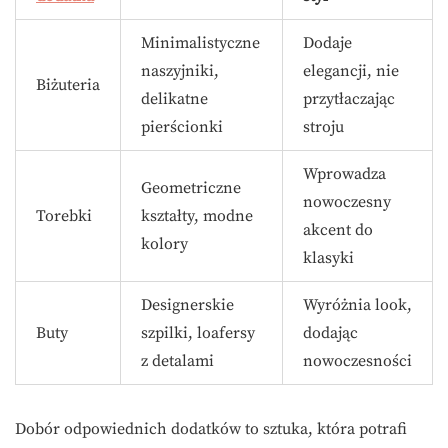
Minimalistyczne
Dodaje
naszyjniki,
elegancji, nie
Biżuteria
delikatne
przytłaczając
pierścionki
stroju
Wprowadza
Geometriczne
nowoczesny
Torebki
kształty, modne
akcent do
kolory
klasyki
Designerskie
Wyróżnia look,
Buty
szpilki, loafersy
dodając
z detalami
nowoczesności
Dobór odpowiednich dodatków to sztuka, która potrafi