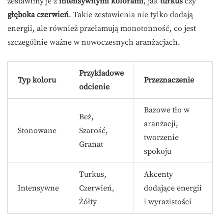
zestawimy je z
intensywnymi kolorami
, jak
turkus
czy
głęboka czerwień
. Takie zestawienia nie tylko dodają
energii, ale również przełamują monotonność, co jest
szczególnie ważne w nowoczesnych aranżacjach.
Przykładowe
Typ koloru
Przeznaczenie
odcienie
Bazowe tło w
Beż,
aranżacji,
Stonowane
Szarość,
tworzenie
Granat
spokoju
Turkus,
Akcenty
Intensywne
Czerwień,
dodające energii
Żółty
i wyrazistości