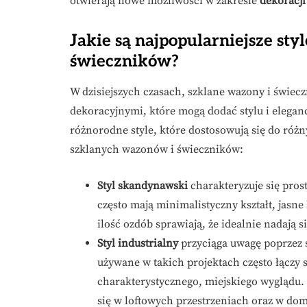
otwierają nowe możliwości w zakresie
dekoracji
Jakie są najpopularniejsze st
świeczników?
W dzisiejszych czasach, szklane wazony i świec
dekoracyjnymi, które mogą dodać stylu i elega
różnorodne style, które dostosowują się do różny
szklanych wazonów i świeczników:
Styl skandynawski
charakteryzuje się pros
często mają minimalistyczny kształt, jasne 
ilość ozdób sprawiają, że idealnie nadają 
Styl industrialny
przyciąga uwagę poprzez 
używane w takich projektach często łączy 
charakterystycznego, miejskiego wyglądu.
się w loftowych przestrzeniach oraz w do