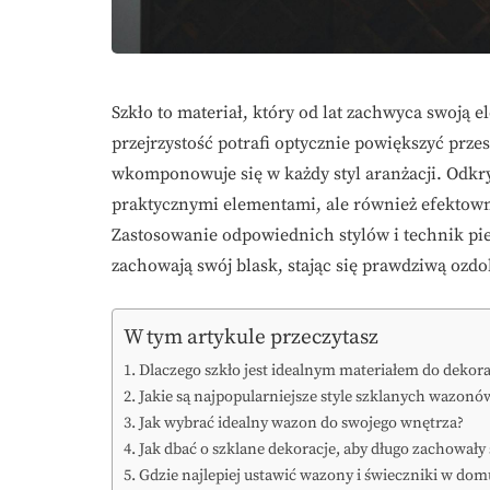
Szkło to materiał, który od lat zachwyca swoją 
przejrzystość potrafi optycznie powiększyć prz
wkomponowuje się w każdy styl aranżacji. Odkryj
praktycznymi elementami, ale również efektow
Zastosowanie odpowiednich stylów i technik piel
zachowają swój blask, stając się prawdziwą ozd
W tym artykule przeczytasz
Dlaczego szkło jest idealnym materiałem do dekora
Jakie są najpopularniejsze style szklanych wazonó
Jak wybrać idealny wazon do swojego wnętrza?
Jak dbać o szklane dekoracje, aby długo zachowały 
Gdzie najlepiej ustawić wazony i świeczniki w dom