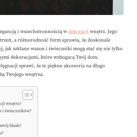
elegancją i wszechstronnością w
dekoracji
wnętrz. Jego
estrzeń, a różnorodność form sprawia, że doskonale
, jak szklane wazon i świeczniki mogą stać się nie tylko
nymi dekoracjami, które wzbogacą Twój dom.
ęgnacji sprawi, że te piękne akcesoria na długo
obą Twojego wnętrza.
cji wnętrz?
w i świeczników?
swój blask?
u?