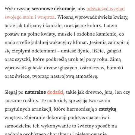
Wykorzystaj
sezonowe dekoracje
, aby
odświeżyć wygląd
swojego stołu i wnętrza
. Wiosną wprowadź świeże kwiaty,
takie jak tulipany i żonkile, oraz jasne kolory. Latem
postaw na polne kwiaty, muszle i ozdobne kamienie, co
nada strefie jadalnej wakacyjny klimat. Jesienią zainspiruj
się ciepłymi odcieniami – umieść dynie, liście, gałązki
oraz szyszki, które podkreślą urok tej pory roku. Zimą
wprowadź gałązki drzew iglastych, ostrokrzew, bombki
oraz świece, tworząc nastrojową atmosferę.
Sięgaj po
naturalne
dodatki
, takie jak drewno, juta, len czy
suszone rośliny. Te materiały sprzyjają tworzeniu
przytulnych aranżacji, które harmonizują z
estetyką
wnętrza. Zbieranie dekoracji podczas spacerów i
samodzielne ich wykonywanie to świetny sposób na
nadanie osobistego charakteru i pielęgnowanie