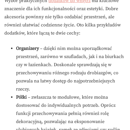
Wybór praktycznych
dodatków do wnętrz
ma kluczowe
znaczenie dla ich funkcjonalności oraz estetyki. Dobre
akcesoria powinny nie tylko ozdabiać przestrzeń, ale
również ułatwiać codzienne życie. Oto kilka przykładów
dodatków, które łączą te dwie cechy:
Organizery
– dzięki nim można uporządkować
przestrzeń, zarówno w szufladach, jak i na biurkach
czy w łazienkach. Doskonale sprawdzają się w
przechowywaniu różnego rodzaju drobiazgów, co
pozwala na łatwy dostęp do najpotrzebniejszych
rzeczy.
Półki
– zwłaszcza te modułowe, które można
dostosować do indywidualnych potrzeb. Oprócz
funkcji przechowywania pełnią również rolę
dekoracyjną, pozwalając na eksponowanie
ulubionych książek, ramek ze zdjęciami czy roślin