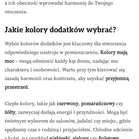
a ich obecność wprowadzi harmonię do Twojego
otoczenia.
Jakie kolory dodatków wybrać?
Wybór kolorów dodatków jest kluczowy dla stworzenia
odpowiedniego nastroju w pomieszczeniu.
Kolory mają
moc
– mogą odmienić każdy kąt domu, nadając mu
charakteru i osobowości. Warto przy tym kierować się
zasadą harmonii oraz kontrastu, aby uzyskać
przyjemną
przestrzeń
.
Ciepłe kolory, takie jak
czerwony
,
pomarańczowy
czy
żółty
, zazwyczaj dodają energii i przytulności. Mogą być
świetnym wyborem do salonów, jadalni czy miejsc, gdzie
spędzamy czas z rodziną i przyjaciółmi. Chłodne odcienie
z kolei, na przykład
niebieski
,
zielony
czy
fioletowy
,