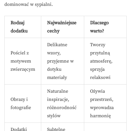
dominować w sypialni.
Rodzaj
Najważniejsze
Dlaczego
dodatku
cechy
warto?
Delikatne
Tworzy
Pościel z
wzory,
przytulną
motywem
przyjemne w
atmosferę,
zwierzęcym
dotyku
sprzyja
materiały
relaksowi
Naturalne
Ożywia
Obrazy i
inspiracje,
przestrzeń,
fotografie
różnorodność
wprowadza
stylów
harmonię
Dodatki
Subtelne