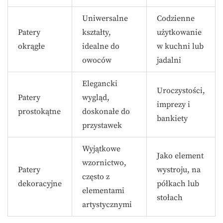
Uniwersalne
Codzienne
Patery
kształty,
użytkowanie
okrągłe
idealne do
w kuchni lub
owoców
jadalni
Elegancki
Uroczystości,
Patery
wygląd,
imprezy i
prostokątne
doskonałe do
bankiety
przystawek
Wyjątkowe
Jako element
wzornictwo,
Patery
wystroju, na
często z
dekoracyjne
półkach lub
elementami
stołach
artystycznymi