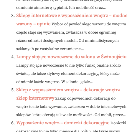
odmienić atmosferę sypialni. Ich mobilność oraz...
Sklepy internetowe z wyposażeniem wnętrz – modne
wazony – opinie
Wybór odpowiedniego wazonu do wnętrza
często staje się wyzwaniem, zwłaszcza w dobie ogromnej
różnorodności dostępnych modeli. Od minimalistycznych
szklanych po rustykalne ceramiczne...
Lampy stojące nowoczesne do salonu w Świnoujściu
Lampy stojące nowoczesne to nie tylko funkcjonalne źródło
światła, ale także stylowy element dekoracyjny, który może
odmienić każde wnętrze. W salonie, gdzie...
Sklep z wyposażeniem wnętrz – dekoracje wnętrz
sklep internetowy
Zakup odpowiednich dekoracji do
wnętrz to nie lada wyzwanie, zwłaszcza w dobie internetowych
sklepów, które oferują tak wiele możliwości. Od mebli, przez...
Wyposażenie wnętrz – doniczki dekoracyjne
Doniczki
dekoracyjne to nie tylko miejsce dla roślin, ale także ważny