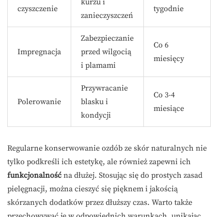
kurzu i
czyszczenie
tygodnie
zanieczyszczeń
Zabezpieczanie
Co 6
Impregnacja
przed wilgocią
miesięcy
i plamami
Przywracanie
Co 3-4
Polerowanie
blasku i
miesiące
kondycji
Regularne konserwowanie ozdób ze skór naturalnych nie
tylko podkreśli ich estetykę, ale również zapewni ich
funkcjonalność
na dłużej. Stosując się do prostych zasad
pielęgnacji, można cieszyć się pięknem i jakością
skórzanych dodatków przez dłuższy czas. Warto także
przechowywać je w odpowiednich warunkach, unikając