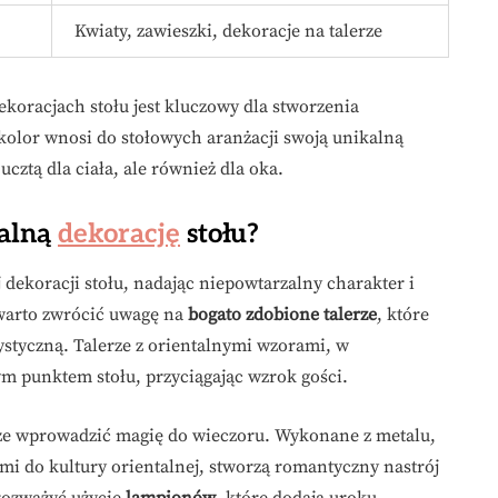
Kwiaty, zawieszki, dekoracje na talerze
oracjach stołu jest kluczowy dla stworzenia
kolor wnosi do stołowych aranżacji swoją unikalną
 ucztą dla ciała, ale również dla oka.
talną
dekorację
stołu?
dekoracji stołu, nadając niepowtarzalny charakter i
warto zwrócić uwagę na
bogato zdobione talerze
, które
rtystyczną. Talerze z orientalnymi wzorami, w
m punktem stołu, przyciągając wzrok gości.
może wprowadzić magię do wieczoru. Wykonane z metalu,
mi do kultury orientalnej, stworzą romantyczny nastrój
rozważyć użycie
lampionów
, które dodają uroku