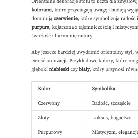
Orientalne dekoracje stołu to uczta dla zmysłów
kolorami
, które przyciągają uwagę i budują wy
dominują
czerwienie
, które symbolizują radość
purpura
, kojarzona z tajemniczością i mistycyz
świeżość i harmonię natury.
Aby jeszcze bardziej uwydatnić orientalny styl,
całość aranżacji. Przykładowe kolory, które mo
głęboki
niebieski
czy
biały
, który przynosi rów
Kolor
Symbolika
Czerwony
Radość, szczęście
Złoty
Luksus, bogactwo
Purpurowy
Mistycyzm, elegancj