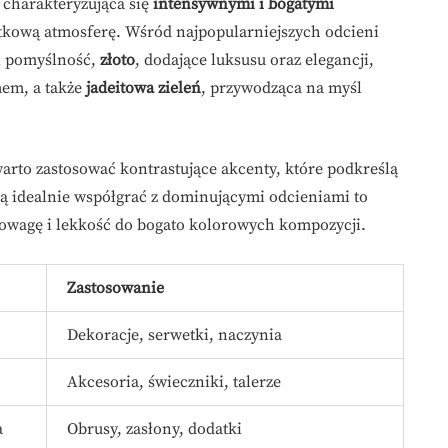
, charakteryzująca się
intensywnymi i bogatymi
jątkową atmosferę. Wśród najpopularniejszych odcieni
 i pomyślność,
złoto
, dodające luksusu oraz elegancji,
mem, a także
jadeitowa zieleń
, przywodząca na myśl
 warto zastosować kontrastujące akcenty, które podkreślą
gą idealnie współgrać z dominującymi odcieniami to
nowagę i lekkość do bogato kolorowych kompozycji.
Zastosowanie
Dekoracje, serwetki, naczynia
Akcesoria, świeczniki, talerze
a
Obrusy, zasłony, dodatki