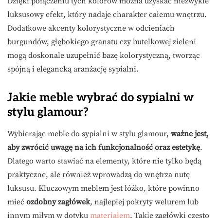
Dzięki połączeniu tych kolorów można uzyskać niezwykle
luksusowy efekt, który nadaje charakter całemu wnętrzu.
Dodatkowe akcenty kolorystyczne w odcieniach
burgundów, głębokiego granatu czy butelkowej zieleni
mogą doskonale uzupełnić bazę kolorystyczną, tworząc
spójną i elegancką aranżację sypialni.
Jakie meble wybrać do sypialni w
stylu glamour?
Wybierając meble do sypialni w stylu glamour,
ważne jest,
aby zwrócić uwagę na ich funkcjonalność oraz estetykę
.
Dlatego warto stawiać na elementy, które nie tylko będą
praktyczne, ale również wprowadzą do wnętrza nutę
luksusu. Kluczowym meblem jest łóżko, które powinno
mieć
ozdobny zagłówek
, najlepiej pokryty welurem lub
innym miłym w dotyku
materiałem
. Takie zagłówki często