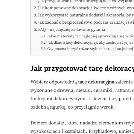
Jak przygotować tacę dekoracyjną do stylowej aran
Jak komponować dekoracje i świece o różnych wys
Jak wykorzystać naturalne dodatki i akcesoria, by 
Jak zadbać o bezpieczeństwo podczas aranżacji świ
FAQ – najczęściej zadawane pytania
Jakie materiały tac najlepiej sprawdzają się w r
Jak dbać o tacy dekoracyjnej, aby zachować jej es
Czy można łączyć różne style dekoracji na jednej t
Jak przygotować tacę dekoracy
Wybierz odpowiednią
tacę dekoracyjną
zależnie
wykonane z drewna, metalu, ceramiki, rattanu 
funkcjami dekoracyjnymi. Ustaw na tacy punkt 
ozdobną figurkę, co przyciągnie wzrok.
Dobierz dodatki, które nadadzą elementom trój
wysokościach i kształtach. Przykładowo, umieś