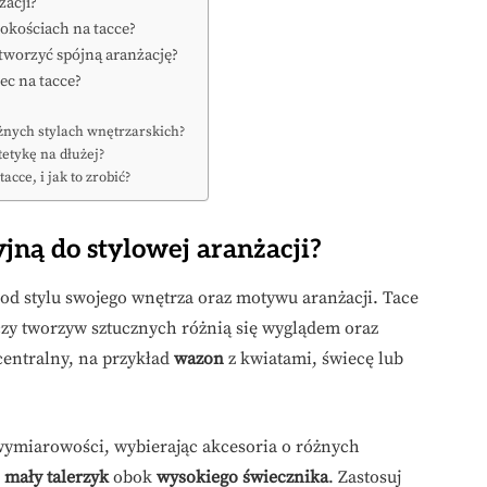
żacji?
okościach na tacce?
stworzyć spójną aranżację?
ec na tacce?
óżnych stylach wnętrzarskich?
tetykę na dłużej?
acce, i jak to zrobić?
jną do stylowej aranżacji?
 od stylu swojego wnętrza oraz motywu aranżacji. Tace
czy tworzyw sztucznych różnią się wyglądem oraz
centralny, na przykład
wazon
z kwiatami, świecę lub
wymiarowości, wybierając akcesoria o różnych
ć
mały talerzyk
obok
wysokiego świecznika
. Zastosuj