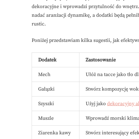
dekoracyjne i wprowadzi przytulność do wnętrz.
nadać aranżacji dynamikę, a dodatki będą pełnił
rustic.
Poniżej przedstawiam kilka sugestii, jak efektyw
Dodatek
Zastosowanie
Mech
Ułóż na tacce jako tło dl
Gałązki
Stwórz kompozycję wokół
Szyszki
Użyj jako
dekoracyjny a
Muszle
Wprowadź morski klimat,
Ziarenka kawy
Stwórz interesujący efe