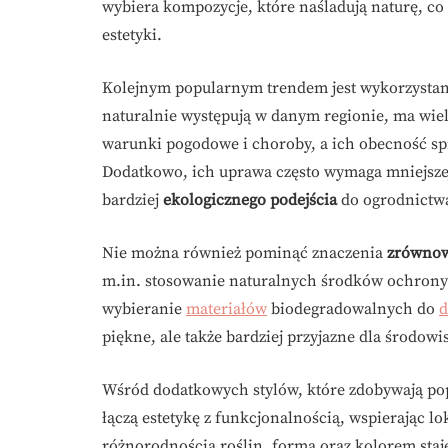
wybiera kompozycje, które naśladują naturę, co
estetyki.
Kolejnym popularnym trendem jest wykorzysta
naturalnie występują w danym regionie, ma wiele
warunki pogodowe i choroby, a ich obecność s
Dodatkowo, ich uprawa często wymaga mniejszej
bardziej
ekologicznego podejścia
do ogrodnictw
Nie można również pominąć znaczenia
zrównow
m.in. stosowanie naturalnych środków ochrony 
wybieranie
materiałów
biodegradowalnych do
d
piękne, ale także bardziej przyjazne dla środowi
Wśród dodatkowych stylów, które zdobywają p
łączą estetykę z funkcjonalnością, wspierając l
różnorodnością roślin, formą oraz kolorem st