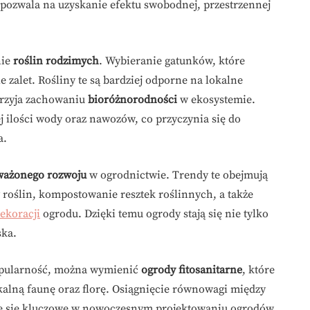
 pozwala na uzyskanie efektu swobodnej, przestrzennej
nie
roślin rodzimych
. Wybieranie gatunków, które
 zalet. Rośliny te są bardziej odporne na lokalne
przyja zachowaniu
bioróżnorodności
w ekosystemie.
 ilości wody oraz nawozów, co przyczynia się do
a.
ażonego rozwoju
w ogrodnictwie. Trendy te obejmują
roślin, kompostowanie resztek roślinnych, a także
ekoracji
ogrodu. Dzięki temu ogrody stają się nie tylko
ska.
opularność, można wymienić
ogrody fitosanitarne
, które
okalną faunę oraz florę. Osiągnięcie równowagi między
aje się kluczowe w nowoczesnym projektowaniu ogrodów.