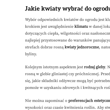
Jakie kwiaty wybrać do ogrod
Wybór odpowiednich kwiatów do ogrodu jest kluc
krokiem jest uwzględnienie
klimatu
w danej loka
dotyczących ciepła, wilgotności oraz nasłoneczn
najlepiej przystosowane do warunków panującyc
strefach dobrze rosną
kwiaty jednoroczne
, nato
byliny.
Kolejnym istotnym aspektem jest
rodzaj gleby
. 
rosną w glebie gliniastej czy próchnicznej. Prz
się, jakie składniki odżywcze mogą być potrze
pomoże w uzyskaniu zdrowych i kwitnących roś
Nie można zapominać o
preferencjach estetycz
wysokości oraz czasie kwitnienia roślin. Aby s