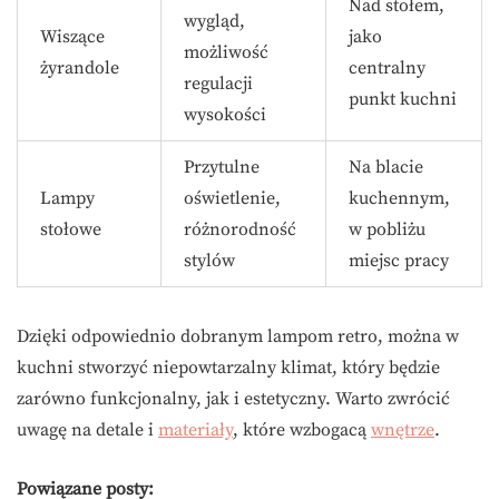
Nad stołem,
wygląd,
Wiszące
jako
możliwość
żyrandole
centralny
regulacji
punkt kuchni
wysokości
Przytulne
Na blacie
Lampy
oświetlenie,
kuchennym,
stołowe
różnorodność
w pobliżu
stylów
miejsc pracy
Dzięki odpowiednio dobranym lampom retro, można w
kuchni stworzyć niepowtarzalny klimat, który będzie
zarówno funkcjonalny, jak i estetyczny. Warto zwrócić
uwagę na detale i
materiały
, które wzbogacą
wnętrze
.
Powiązane posty: