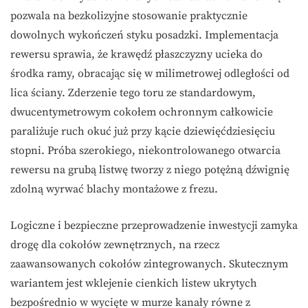
pozwala na bezkolizyjne stosowanie praktycznie
dowolnych wykończeń styku posadzki. Implementacja
rewersu sprawia, że krawędź płaszczyzny ucieka do
środka ramy, obracając się w milimetrowej odległości od
lica ściany. Zderzenie tego toru ze standardowym,
dwucentymetrowym cokołem ochronnym całkowicie
paraliżuje ruch okuć już przy kącie dziewięćdziesięciu
stopni. Próba szerokiego, niekontrolowanego otwarcia
rewersu na grubą listwę tworzy z niego potężną dźwignię
zdolną wyrwać blachy montażowe z frezu.
Logiczne i bezpieczne przeprowadzenie inwestycji zamyka
drogę dla cokołów zewnętrznych, na rzecz
zaawansowanych cokołów zintegrowanych. Skutecznym
wariantem jest wklejenie cienkich listew ukrytych
bezpośrednio w wycięte w murze kanały równe z