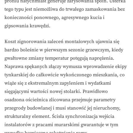
profilu natychmiast generuje zarysowania spoin. Usterka
tego typu jest niemożliwa do trwałego zamaskowania bez
konieczności ponownego, agresywnego kucia i
gipsowania krawędzi.
Koszt zignorowania zaleceń montażowych ujawnia się
bardzo boleśnie w pierwszym sezonie grzewczym, kiedy
gwałtowne zmiany temperatur potęgują naprężenia.
Naprawa spękanych złączy wymusza wprowadzenie ekipy
tynkarskiej do całkowicie wykończonego mieszkania, co
wiąże się z ekstremalnym zapyleniem i wydatkami
sięgającymi wartości nowej stolarki. Prawidłowo
osadzona ościeżnica zlicowana przejmuje parametry
przegrody budowlanej i musi stanowić jej nieruchomy,
strukturalny element. Ścisła synchronizacja wejścia
instalatorów z pracami murarskimi gwarantuje w tym
wypadku bezpieczne zakotwienie ramy.