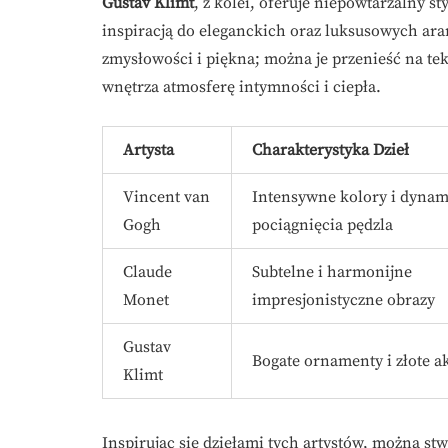
Gustav Klimt
, z kolei, oferuje niepowtarzalny s
inspiracją do eleganckich oraz luksusowych ara
zmysłowości i piękna; można je przenieść na tek
wnętrza atmosferę intymności i ciepła.
Artysta
Charakterystyka Dzieł
Vincent van
Intensywne kolory i dynam
Gogh
pociągnięcia pędzla
Claude
Subtelne i harmonijne
Monet
impresjonistyczne obrazy
Gustav
Bogate ornamenty i złote a
Klimt
Inspirując się dziełami tych artystów, można st