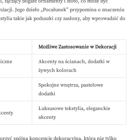
tyl, łączący bogate ornamenty i złoto, co może być
nżacji. Jego dzieło „Pocałunek” przypomina o znaczeniu
stylia takie jak poduszki czy zasłony, aby wprowadzić do
Możliwe Zastosowanie w Dekoracji
iczne
Akcenty na ścianach, dodatki w
żywych kolorach
Spokojne wnętrza, pastelowe
dodatki
Luksusowe tekstylia, eleganckie
kcenty
akcenty
worzyć spójną koncepcję dekoracyjną, która nie tylko