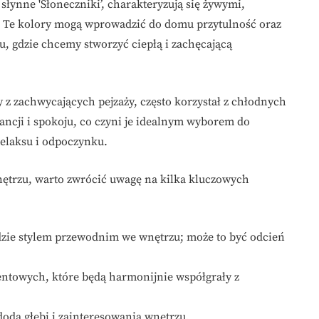
łynne 'Słoneczniki’, charakteryzują się żywymi,
. Te kolory mogą wprowadzić do domu przytulność oraz
nu, gdzie chcemy stworzyć ciepłą i zachęcającą
 z zachwycających pejzaży, często korzystał z chłodnych
gancji i spokoju, co czyni je idealnym wyborem do
 relaksu i odpoczynku.
ętrzu, warto zwrócić uwagę na kilka kluczowych
dzie stylem przewodnim we wnętrzu; może to być odcień
entowych, które będą harmonijnie współgrały z
doda głębi i zainteresowania wnętrzu.