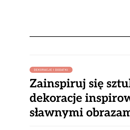
DEKORACJE I DODATKI
Zainspiruj się sztu
dekoracje inspir
sławnymi obraza