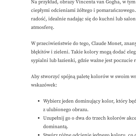
Na przykład, obrazy Vincenta van Gogha, w tym s
ciepłymi odcieniami żółtego i pomarańczowego
radość, idealnie nadając się do kuchni lub salo
atmosferę.
W przeciwieństwie do tego, Claude Monet, znany
błękitów i zieleni. Takie kolory mogą dodać ele
sypialni lub łazienki, gdzie ważne jest poczucie
Aby stworzyć spójną paletę kolorów w swoim wn
wskazówek:
Wybierz jeden dominujący kolor, który bę
z ulubionego obrazu.
Uzupełnij go o dwa do trzech kolorów akc
dominantą.
Stwórz różne odcienie jednego koloru, co 