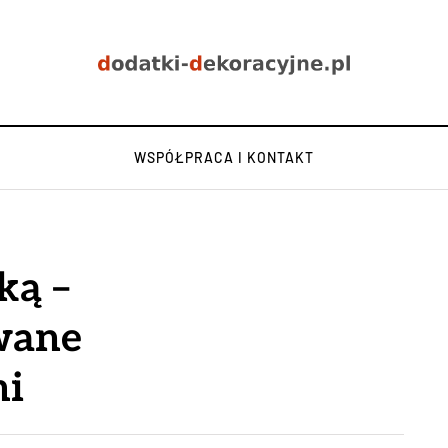
WSPÓŁPRACA I KONTAKT
ką –
owane
mi