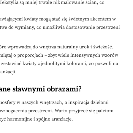
kstylia są mniej trwałe niż malowanie ścian, co
awiającymi kwiaty mogą stać się świetnym akcentem w
atwe do wymiany, co umożliwia dostosowanie przestrzeni
óre wprowadzą do wnętrza naturalny urok i świeżość.
miętaj o proporcjach – zbyt wiele intensywnych wzorów
t zestawiać kwiaty z jednolitymi kolorami, co pozwoli na
anżacji.
wane sławnymi obrazami?
osfery w naszych wnętrzach, a inspiracja dziełami
wzbogacenia przestrzeni. Warto przyjrzeć się paletom
rzyć harmonijne i spójne aranżacje.