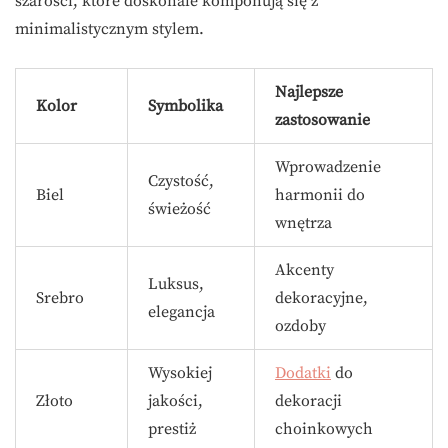
szarości, które doskonale komponują się z
minimalistycznym stylem.
Najlepsze
Kolor
Symbolika
zastosowanie
Wprowadzenie
Czystość,
Biel
harmonii do
świeżość
wnętrza
Akcenty
Luksus,
Srebro
dekoracyjne,
elegancja
ozdoby
Wysokiej
Dodatki
do
Złoto
jakości,
dekoracji
prestiż
choinkowych