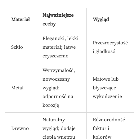
Najważniejsze
Materiał
Wygląd
cechy
Elegancki, lekki
Przezroczystość
Szkło
materiał; łatwe
i gładkość
czyszczenie
Wytrzymałość,
nowoczesny
Matowe lub
Metal
wygląd;
błyszczące
odporność na
wykończenie
korozję
Naturalny
Różnorodność
Drewno
wygląd; dodaje
faktur i
ciepła wnętrzu
kolorów