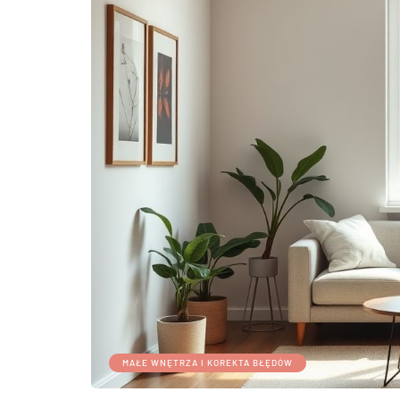
MAŁE WNĘTRZA I KOREKTA BŁĘDÓW