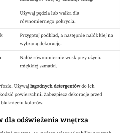
Używaj pędzla lub wałka dla
równomiernego pokrycia.
ek
Przygotuj podkład, a następnie nałóż klej na
wybraną dekorację.
a
Nałóż równomiernie wosk przy użyciu
miękkiej szmatki.
rfozie. Używaj
łagodnych detergentów
do ich
zkodzić powierzchni. Zabezpiecz dekoracje przed
 blaknięciu kolorów.
w dla odświeżenia wnętrza