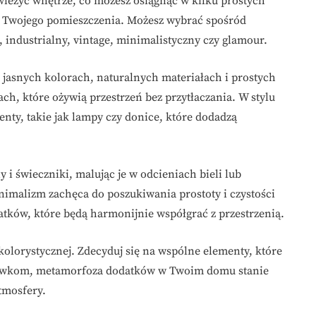
ieżyć wnętrze, co możesz osiągnąć w kilku prostych
 do Twojego pomieszczenia. Możesz wybrać spośród
, industrialny, vintage, minimalistyczny czy glamour.
jasnych kolorach, naturalnych materiałach i prostych
h, które ożywią przestrzeń bez przytłaczania. W stylu
nty, takie jak lampy czy donice, które dodadzą
y i świeczniki, malując je w odcieniach bieli lub
nimalizm zachęca do poszukiwania prostoty i czystości
atków, które będą harmonijnie współgrać z przestrzenią.
kolorystycznej. Zdecyduj się na wspólne elementy, które
azówkom, metamorfoza dodatków w Twoim domu stanie
tmosfery.