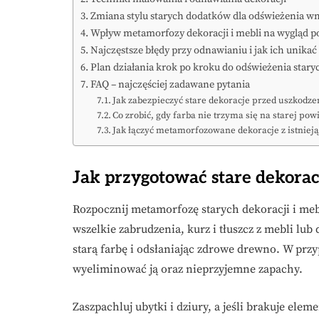
Zmiana stylu starych dodatków dla odświeżenia w
Wpływ metamorfozy dekoracji i mebli na wygląd p
Najczęstsze błędy przy odnawianiu i jak ich unikać
Plan działania krok po kroku do odświeżenia staryc
FAQ – najczęściej zadawane pytania
Jak zabezpieczyć stare dekoracje przed uszkodz
Co zrobić, gdy farba nie trzyma się na starej pow
Jak łączyć metamorfozowane dekoracje z istniej
Jak przygotować stare dekora
Rozpocznij metamorfozę starych dekoracji i me
wszelkie zabrudzenia, kurz i tłuszcz z mebli lub
starą farbę i odsłaniając zdrowe drewno. W przy
wyeliminować ją oraz nieprzyjemne zapachy.
Zaszpachluj ubytki i dziury, a jeśli brakuje ele