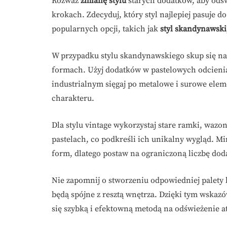
Rozważ
zmianę stylu
starych dodatków, aby odśw
krokach. Zdecyduj, który styl najlepiej pasuje
popularnych opcji, takich jak
styl skandynawski
W przypadku stylu skandynawskiego skup się na 
formach. Użyj dodatków w pastelowych odcieniac
industrialnym sięgaj po metalowe i surowe eleme
charakteru.
Dla stylu vintage wykorzystaj stare ramki, wazon
pastelach, co podkreśli ich unikalny wygląd. Mi
form, dlatego postaw na ograniczoną liczbę dod
Nie zapomnij o stworzeniu odpowiedniej palety 
będą spójne z resztą wnętrza. Dzięki tym wsk
się szybką i efektowną metodą na odświeżenie a