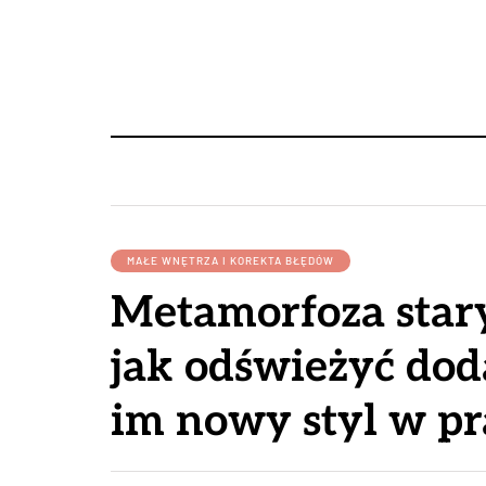
MAŁE WNĘTRZA I KOREKTA BŁĘDÓW
Metamorfoza stary
jak odświeżyć dod
im nowy styl w pr