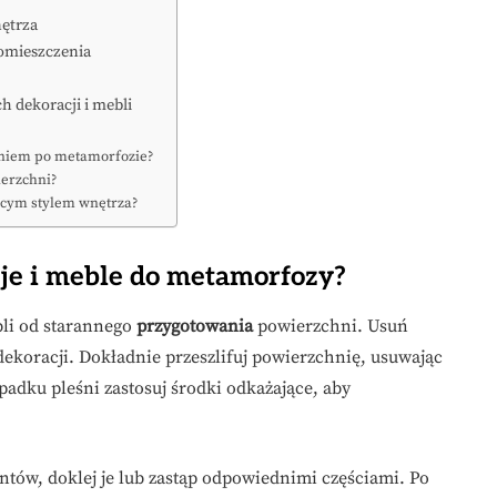
nętrza
omieszczenia
h dekoracji i mebli
eniem po metamorfozie?
ierzchni?
ącym stylem wnętrza?
cje i meble do metamorfozy?
bli od starannego
przygotowania
powierzchni. Usuń
 dekoracji. Dokładnie przeszlifuj powierzchnię, usuwając
padku pleśni zastosuj środki odkażające, aby
mentów, doklej je lub zastąp odpowiednimi częściami. Po