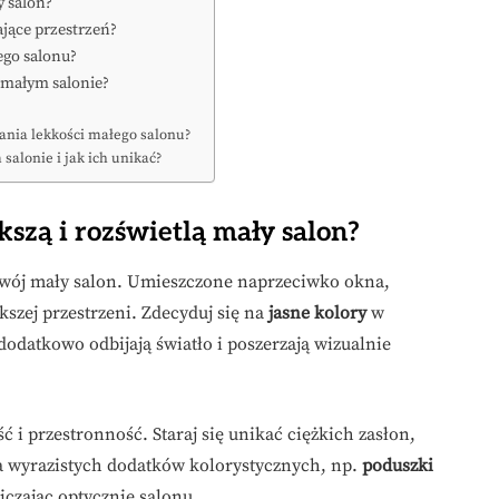
y salon?
ające przestrzeń?
łego salonu?
 małym salonie?
ania lekkości małego salonu?
alonie i jak ich unikać?
kszą i rozświetlą mały salon?
swój mały salon. Umieszczone naprzeciwko okna,
kszej przestrzeni. Zdecyduj się na
jasne kolory
w
odatkowo odbijają światło i poszerzają wizualnie
ć i przestronność. Staraj się unikać ciężkich zasłon,
ka wyrazistych dodatków kolorystycznych, np.
poduszki
iczając optycznie salonu.