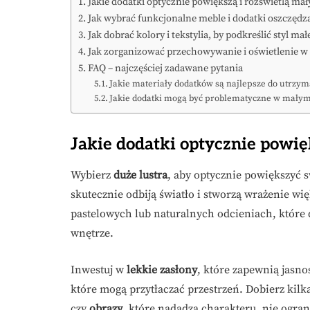
Jakie dodatki optycznie powiększą i rozświetlą mał
Jak wybrać funkcjonalne meble i dodatki oszczędz
Jak dobrać kolory i tekstylia, by podkreślić styl ma
Jak zorganizować przechowywanie i oświetlenie w
FAQ – najczęściej zadawane pytania
Jakie materiały dodatków są najlepsze do utrzym
Jakie dodatki mogą być problematyczne w małym s
Jakie dodatki optycznie powię
Wybierz
duże lustra
, aby optycznie powiększyć 
skutecznie odbiją światło i stworzą wrażenie wię
pastelowych lub naturalnych odcieniach, które d
wnętrze.
Inwestuj w
lekkie zasłony
, które zapewnią jasnoś
które mogą przytłaczać przestrzeń. Dobierz kil
czy
obrazy
, które nadadzą charakteru, nie ogran