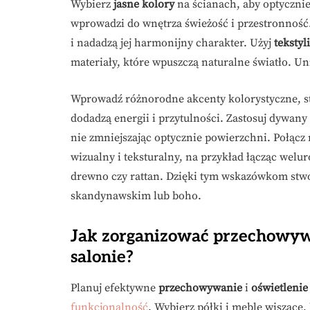
Wybierz
jasne kolory
na ścianach, aby optycznie
wprowadzi do wnętrza świeżość i przestronność.
i nadadzą jej harmonijny charakter. Użyj
tekstyl
materiały, które wpuszczą naturalne światło. Un
Wprowadź różnorodne akcenty kolorystyczne, s
dodadzą energii i przytulności. Zastosuj dywany 
nie zmniejszając optycznie powierzchni. Połącz 
wizualny i teksturalny, na przykład łącząc welu
drewno czy rattan. Dzięki tym wskazówkom stwo
skandynawskim lub boho.
Jak zorganizować przechowyw
salonie?
Planuj efektywne
przechowywanie
i
oświetlenie
funkcjonalność
. Wybierz półki i meble wiszące,