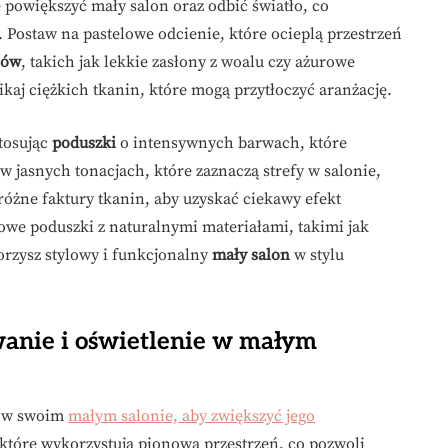
 powiększyć mały salon oraz odbić światło, co
 Postaw na pastelowe odcienie, które ocieplą przestrzeń
iów
, takich jak lekkie zasłony z woalu czy ażurowe
ikaj ciężkich tkanin, które mogą przytłoczyć aranżację.
tosując
poduszki
o intensywnych barwach, które
w jasnych tonacjach, które zaznaczą strefy w salonie,
różne faktury tkanin, aby uzyskać ciekawy efekt
rowe poduszki z naturalnymi materiałami, takimi jak
rzysz stylowy i funkcjonalny
mały salon
w stylu
anie i oświetlenie w małym
w swoim
małym salonie, aby zwiększyć jego
 które wykorzystują pionową przestrzeń, co pozwoli