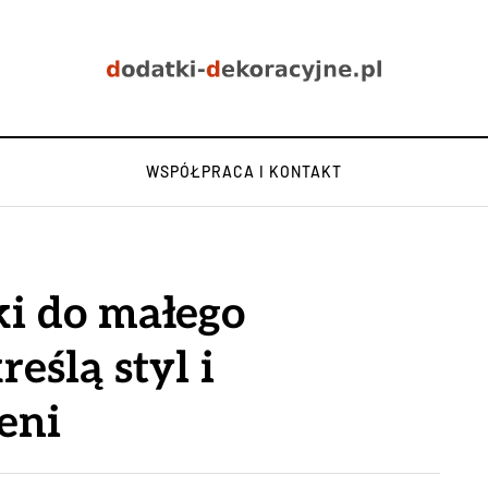
WSPÓŁPRACA I KONTAKT
ki do małego
eślą styl i
eni