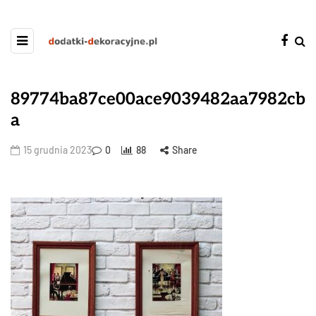
89774ba87ce00ace9039482aa7982cb
a
15 grudnia 2023
0
88
Share