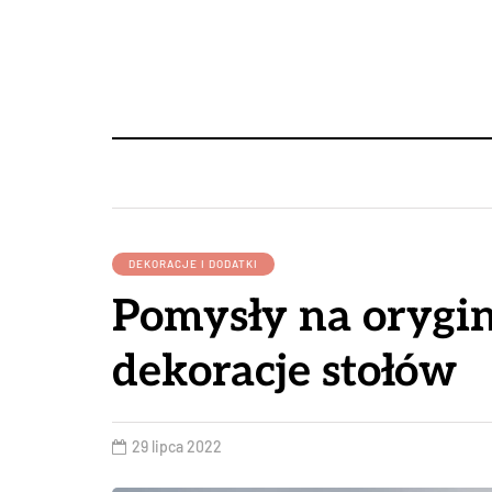
DEKORACJE I DODATKI
Pomysły na orygi
dekoracje stołów
29 lipca 2022