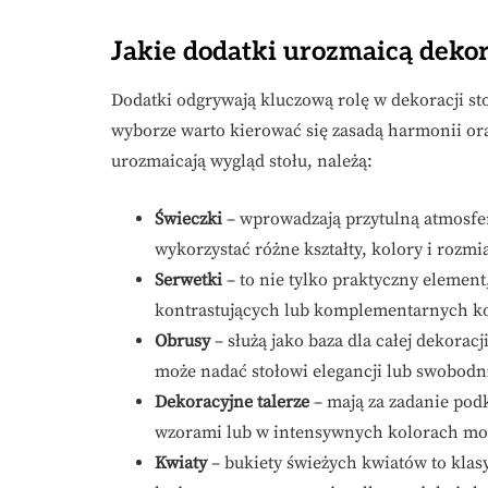
Jakie dodatki urozmaicą dekor
Dodatki odgrywają kluczową rolę w dekoracji sto
wyborze warto kierować się zasadą harmonii or
urozmaicają wygląd stołu, należą:
Świeczki
– wprowadzają przytulną atmosfer
wykorzystać różne kształty, kolory i rozmi
Serwetki
– to nie tylko praktyczny element
kontrastujących lub komplementarnych ko
Obrusy
– służą jako baza dla całej dekora
może nadać stołowi elegancji lub swobodnie
Dekoracyjne talerze
– mają za zadanie pod
wzorami lub w intensywnych kolorach mog
Kwiaty
– bukiety świeżych kwiatów to klas