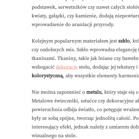
podstawek, serwetników czy nawet całych stołó
kwiaty, gałązki, czy kamienie, dodają niepowta
wprowadzenie do aranżacji przyrody.
Kolejnym popularnym materiałem jest
szkło
, k
czy ozdobnych mis. Szkło wprowadza elegancję i 
tkaninami. Tkaniny, takie jak lniane czy baweł
wzbogacić
dekorację
stołu, dodając jej tekstury
kolorystyczną
, aby wszystkie elementy harmoni
Nie można zapomnieć o
metalu
, który staje si
Metalowe świeczniki, sztućce czy dekoracyjne a
powierzchnia odbija światło, co potęguje wrażeni
były ze sobą spójne, tworząc jednolitą całość. 
interesujący efekt, jednak należy z umiarem d
wizualnego na stole.