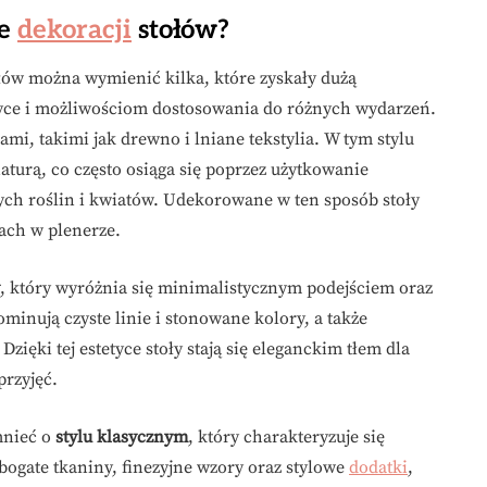
le
dekoracji
stołów?
łów można wymienić kilka, które zyskały dużą
etyce i możliwościom dostosowania do różnych wydarzeń.
mi, takimi jak drewno i lniane tekstylia. W tym stylu
 naturą, co często osiąga się poprzez użytkowanie
ch roślin i kwiatów. Udekorowane w ten sposób stoły
iach w plenerze.
, który wyróżnia się minimalistycznym podejściem oraz
inują czyste linie i stonowane kolory, a także
Dzięki tej estetyce stoły stają się eleganckim tłem dla
przyjęć.
mnieć o
stylu klasycznym
, który charakteryzuje się
bogate tkaniny, finezyjne wzory oraz stylowe
dodatki
,