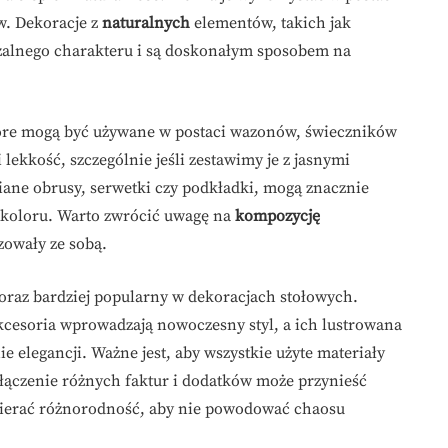
w. Dekoracje z
naturalnych
elementów, takich jak
rzalnego charakteru i są doskonałym sposobem na
tóre mogą być używane w postaci wazonów, świeczników
lekkość, szczególnie jeśli zestawimy je z jasnymi
niane obrusy, serwetki czy podkładki, mogą znacznie
 i koloru. Warto zwrócić uwagę na
kompozycję
zowały ze sobą.
ę coraz bardziej popularny w dekoracjach stołowych.
kcesoria wprowadzają nowoczesny styl, a ich lustrowana
e elegancji. Ważne jest, aby wszystkie użyte materiały
Połączenie różnych faktur i dodatków może przynieść
obierać różnorodność, aby nie powodować chaosu