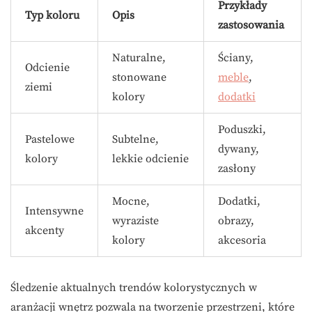
Przykłady
Typ koloru
Opis
zastosowania
Naturalne,
Ściany,
Odcienie
stonowane
meble
,
ziemi
kolory
dodatki
Poduszki,
Pastelowe
Subtelne,
dywany,
kolory
lekkie odcienie
zasłony
Mocne,
Dodatki,
Intensywne
wyraziste
obrazy,
akcenty
kolory
akcesoria
Śledzenie aktualnych trendów kolorystycznych w
aranżacji wnętrz pozwala na tworzenie przestrzeni, które