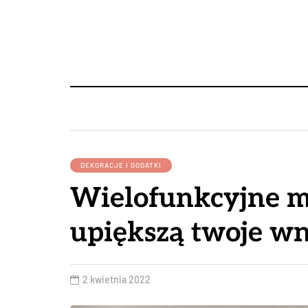
DEKORACJE I DODATKI
Wielofunkcyjne m
upiększą twoje wn
2 kwietnia 2022