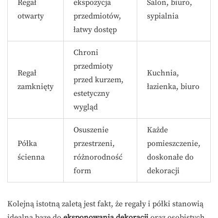
Regał
ekspozycja
Salon, biuro,
otwarty
przedmiotów,
sypialnia
łatwy dostęp
Chroni
przedmioty
Regał
Kuchnia,
przed kurzem,
zamknięty
łazienka, biuro
estetyczny
wygląd
Osuszenie
Każde
Półka
przestrzeni,
pomieszczenie,
ścienna
różnorodność
doskonałe do
form
dekoracji
Kolejną istotną zaletą jest fakt, że regały i półki stanowią
idealną bazę do
eksponowania dekoracji
oraz osobistych