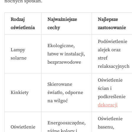
nocnych spotkań.
Rodzaj
Najważniejsze
Najlepsze
oświetlenia
cechy
zastosowanie
Podświetlenie
Ekologiczne,
Lampy
alejek oraz
łatwe w instalacji,
solarne
stref
bezprzewodowe
relaksacyjnych
Oświetlenie
Skierowane
ścian i
Kinkiety
światło, odporne
podkreślenie
na wilgoć
dekoracji
Oświetlenie
Energooszczędne,
Oświetlenie
basenu,
różne kolory i