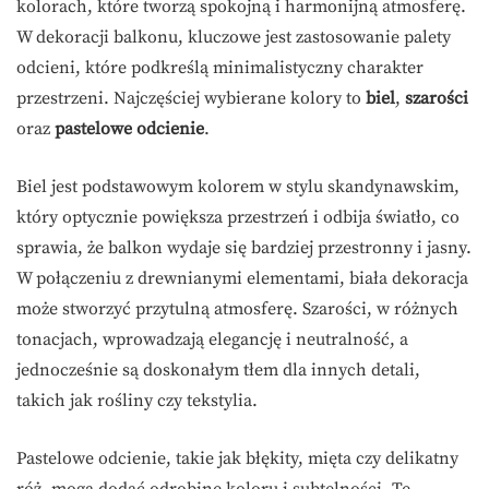
kolorach, które tworzą spokojną i harmonijną atmosferę.
W dekoracji balkonu, kluczowe jest zastosowanie palety
odcieni, które podkreślą minimalistyczny charakter
przestrzeni. Najczęściej wybierane kolory to
biel
,
szarości
oraz
pastelowe odcienie
.
Biel jest podstawowym kolorem w stylu skandynawskim,
który optycznie powiększa przestrzeń i odbija światło, co
sprawia, że balkon wydaje się bardziej przestronny i jasny.
W połączeniu z drewnianymi elementami, biała dekoracja
może stworzyć przytulną atmosferę. Szarości, w różnych
tonacjach, wprowadzają elegancję i neutralność, a
jednocześnie są doskonałym tłem dla innych detali,
takich jak rośliny czy tekstylia.
Pastelowe odcienie, takie jak błękity, mięta czy delikatny
róż, mogą dodać odrobinę koloru i subtelności. Te