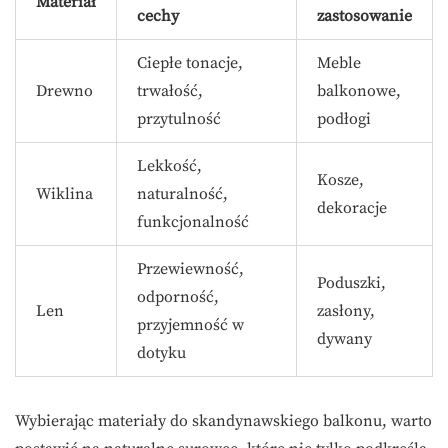
Materiał
cechy
zastosowanie
Ciepłe tonacje,
Meble
Drewno
trwałość,
balkonowe,
przytulność
podłogi
Lekkość,
Kosze,
Wiklina
naturalność,
dekoracje
funkcjonalność
Przewiewność,
Poduszki,
odporność,
Len
zasłony,
przyjemność w
dywany
dotyku
Wybierając materiały do skandynawskiego balkonu, warto