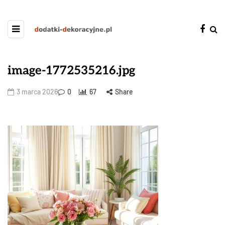
image-1772535216.jpg
3 marca 2026
0
67
Share