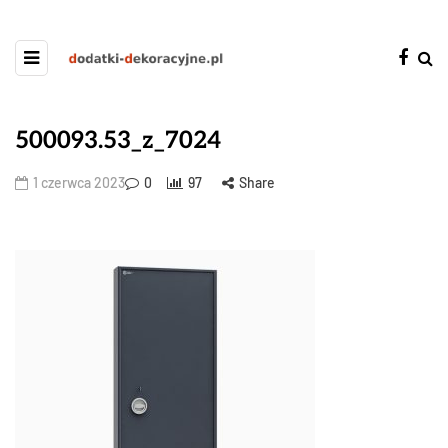
500093.53_z_7024
1 czerwca 2023
0
97
Share