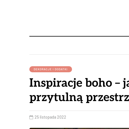
DEKORACJE I DODATKI
Inspiracje boho – 
przytulną przestr
25 listopada 2022